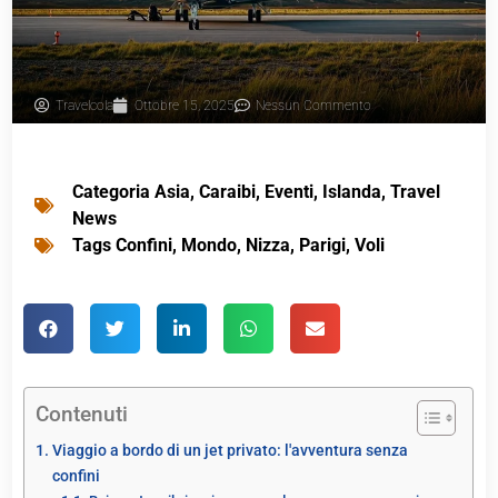
Travelcola
Ottobre 15, 2025
Nessun Commento
Categoria
Asia
,
Caraibi
,
Eventi
,
Islanda
,
Travel
News
Tags
Confini
,
Mondo
,
Nizza
,
Parigi
,
Voli
Contenuti
Viaggio a bordo di un jet privato: l'avventura senza
confini