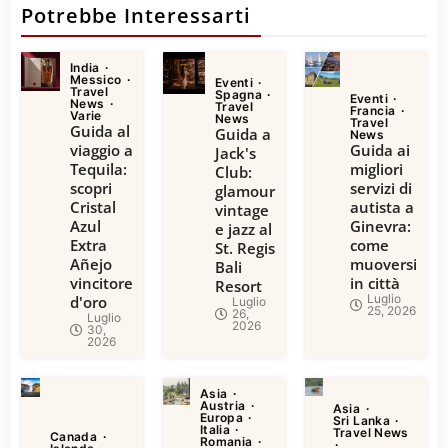
Potrebbe Interessarti
India
Messico
Eventi
Travel
Spagna
Eventi
News
Travel
Francia
Varie
News
Travel
Guida al
Guida a
News
viaggio a
Guida ai
Jack's
Tequila:
migliori
Club:
scopri
servizi di
glamour
Cristal
autista a
vintage
Azul
Ginevra:
e jazz al
Extra
come
St. Regis
Añejo
muoversi
Bali
vincitore
in città
Resort
Luglio
d'oro
Luglio
25, 2026
26,
Luglio
2026
30,
2026
Asia
Austria
Asia
Europa
Sri Lanka
Italia
Travel News
Canada
Romania