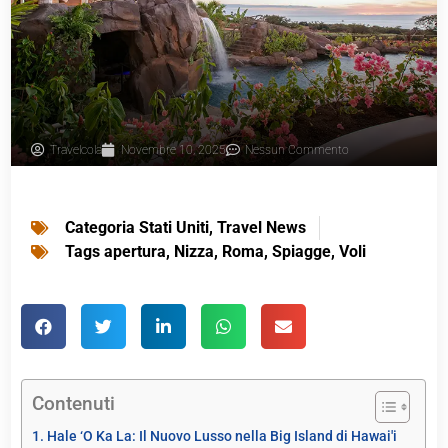
Travelcola
Novembre 10, 2025
Nessun Commento
Categoria
Stati Uniti
,
Travel News
Tags
apertura
,
Nizza
,
Roma
,
Spiagge
,
Voli
Contenuti
Hale ‘O Ka La: Il Nuovo Lusso nella Big Island di Hawai'i