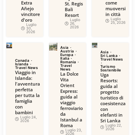
Extra
come
St. Regis
Añejo
muoversi
Bali
vincitore
in città
Resort
Luglio
d'oro
Luglio
25, 2026
26,
Luglio
2026
30,
2026
Asia
Austria
Asia
Europa
Sri Lanka
Italia
Travel News
Canada
Romania
Islanda
Travel
Turismo
Travel News
News
Sostenibile
Viaggio in
La Dolce
Uga
Islanda:
Vita
Resorts:
l'avventura
Orient
guida al
perfetta
Express:
progetto
per tutta la
guida al
turistico di
famiglia
viaggio
coesistenza
con
ferroviario
con
bambini
da
elefanti in
Luglio 24,
Istanbul a
Sri Lanka
2026
Roma
Luglio 22,
2026
Luglio 23,
2026