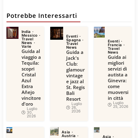
Potrebbe Interessarti
India
Messico
Eventi
Travel
Spagna
Eventi
News
Travel
Francia
Varie
News
Travel
Guida al
Guida a
News
viaggio a
Guida ai
Jack's
Tequila:
migliori
Club:
scopri
servizi di
glamour
Cristal
autista a
vintage
Azul
Ginevra:
e jazz al
Extra
come
St. Regis
Añejo
muoversi
Bali
vincitore
in città
Resort
Luglio
d'oro
Luglio
25, 2026
26,
Luglio
2026
30,
2026
Asia
Austria
Asia