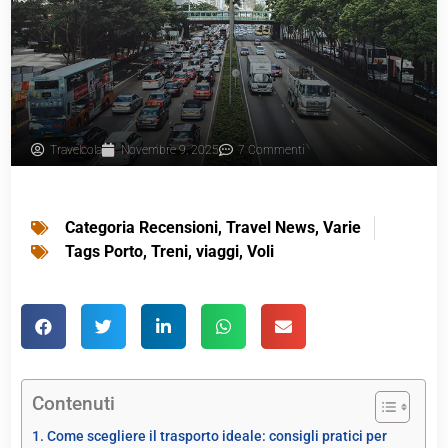
Travelcola
Novembre 9, 2025
7 Commenti
Categoria
Recensioni
,
Travel News
,
Varie
Tags
Porto
,
Treni
,
viaggi
,
Voli
Contenuti
Come scegliere il trasporto ideale: consigli pratici per