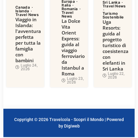
Europa
Sri Lanka
Italia
Travel News
Canada
Romania
Islanda
Travel
Turismo
Travel News
News
Sostenibile
Viaggio in
La Dolce
Uga
Islanda:
Vita
Resorts:
l'avventura
Orient
guida al
perfetta
Express:
progetto
per tutta la
guida al
turistico di
famiglia
viaggio
coesistenza
con
ferroviario
con
bambini
da
elefanti in
Luglio 24,
Istanbul a
Sri Lanka
2026
Roma
Luglio 22,
2026
Luglio 23,
2026
Copyright © 2026 Travelcola - Scopri il Mondo | Powered
by Digiweb