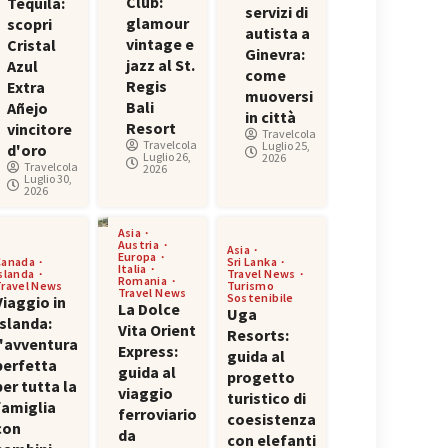
Club:
Tequila:
servizi di
glamour
scopri
autista a
vintage e
Cristal
Ginevra:
jazz al St.
Azul
come
Regis
Extra
muoversi
Bali
Añejo
in città
Resort
vincitore
Travelcola
Travelcola
Luglio 25,
d'oro
Luglio 26,
2026
Travelcola
2026
Luglio 30,
2026
Asia
Austria
Asia
Europa
Canada
Sri Lanka
Italia
Islanda
Travel News
Romania
Travel News
Turismo
Travel News
Sostenibile
Viaggio in
La Dolce
Uga
Islanda:
Vita Orient
Resorts:
l'avventura
Express:
guida al
perfetta
guida al
progetto
per tutta la
viaggio
turistico di
famiglia
ferroviario
coesistenza
con
da
con elefanti