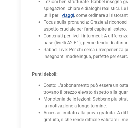
Lezioni ben strutturate: Babbel insegna 
spiegazioni chiare e dialoghi realistici. 
utili per i
viaggi
, come ordinare al ristorant
Focus sulla pronuncia: Grazie al riconosci
aspetto cruciale per farsi capire all'estero.
Contenuti per livelli intermedi: A differen
base (livelli A2-B1), permettendo di affin
Babbel Live: Per chi cerca un'esperienza p
insegnanti madrelingua, perfette per eserci
Punti deboli:
Costo: L'abbonamento può essere un ostaco
trovano il prezzo elevato rispetto alla quant
Monotonia delle lezioni: Sebbene più strutt
la motivazione a lungo termine.
Accesso limitato alla prova gratuita: A di
gratuita, il che rende difficile valutare i