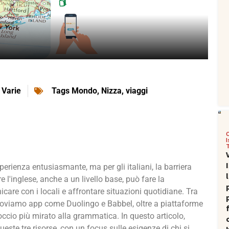
,
Varie
Tags
Mondo
,
Nizza
,
viaggi
perienza entusiasmante, ma per gli italiani, la barriera
 l'inglese, anche a un livello base, può fare la
care con i locali e affrontare situazioni quotidiane. Tra
 troviamo app come Duolingo e Babbel, oltre a piattaforme
cio più mirato alla grammatica. In questo articolo,
ueste tre risorse, con un focus sulle esigenze di chi si