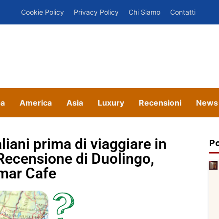
Cookie Policy
Privacy Policy
Chi Siamo
Contatti
pa
America
Asia
Luxury
Recensioni
News
aliani prima di viaggiare in
Po
: Recensione di Duolingo,
mar Cafe