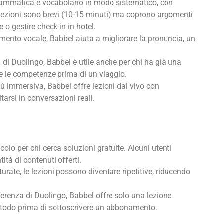
grammatica e vocabolario in modo sistematico, con
Le lezioni sono brevi (10-15 minuti) ma coprono argomenti
e o gestire check-in in hotel.
mento vocale, Babbel aiuta a migliorare la pronuncia, un
za di Duolingo, Babbel è utile anche per chi ha già una
are le competenze prima di un viaggio.
iù immersiva, Babbel offre lezioni dal vivo con
tarsi in conversazioni reali.
lo per chi cerca soluzioni gratuite. Alcuni utenti
ità di contenuti offerti.
urate, le lezioni possono diventare ripetitive, riducendo
fferenza di Duolingo, Babbel offre solo una lezione
l metodo prima di sottoscrivere un abbonamento.