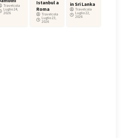
bambini
Istanbul a
in Sri Lanka
Travelcola
Roma
Luglio 24,
Travelcola
2026
Luglio 22,
Travelcola
2026
Luglio 23,
2026