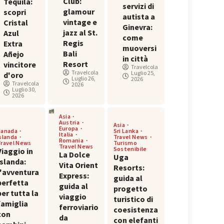
Club:
Tequila:
servizi di
glamour
scopri
autista a
vintage e
Cristal
Ginevra:
jazz al St.
Azul
come
Regis
Extra
muoversi
Bali
Añejo
in città
Resort
vincitore
Travelcola
Travelcola
Luglio 25,
d'oro
Luglio 26,
2026
Travelcola
2026
Luglio 30,
2026
Asia
Austria
Asia
Europa
Canada
Sri Lanka
Italia
Islanda
Travel News
Romania
Travel News
Turismo
Travel News
Sostenibile
Viaggio in
La Dolce
Uga
Islanda:
Vita Orient
Resorts:
l'avventura
Express:
guida al
perfetta
guida al
progetto
per tutta la
viaggio
turistico di
famiglia
ferroviario
coesistenza
con
da
con elefanti