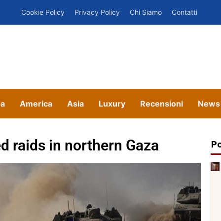
Cookie Policy
Privacy Policy
Chi Siamo
Contatti
pa
America
Asia
Luxury
Recensioni
News
ed raids in northern Gaza
Po