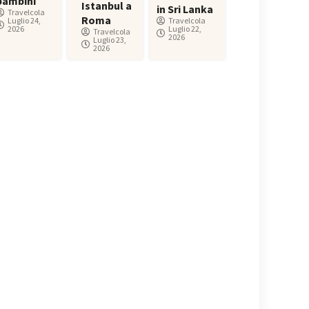
bambini
Istanbul a
in Sri Lanka
Travelcola
Roma
Luglio 24,
Travelcola
2026
Luglio 22,
Travelcola
2026
Luglio 23,
2026