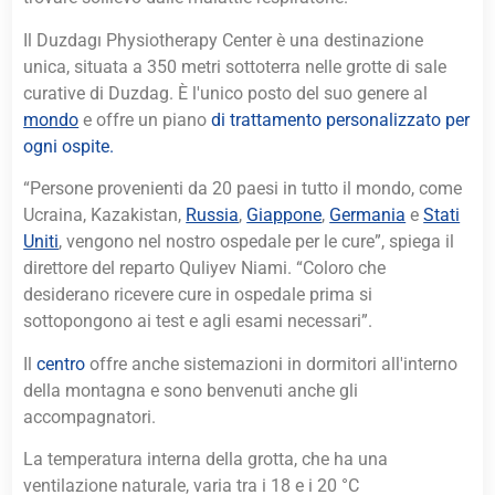
Il⁤ Duzdagı Physiotherapy Center è una destinazione
unica, ⁢situata a 350 metri sottoterra nelle grotte di sale
curative di Duzdag. È ⁤l'unico posto⁢ del suo genere al
mondo
e offre un
piano
di trattamento personalizzato ‍per
ogni ospite.
“Persone provenienti da 20⁤ paesi in tutto il mondo, come
Ucraina, Kazakistan,
Russia
,
Giappone
,
Germania
e‍
Stati
Uniti
, vengono nel nostro ospedale per le cure”, spiega il
direttore del reparto Quliyev Niami. “Coloro che
desiderano ricevere cure in⁣ ospedale prima si
sottopongono ai test e agli esami necessari”.
Il
centro
offre anche sistemazioni in dormitori all'interno
della montagna e sono benvenuti anche gli
accompagnatori.
La temperatura interna della grotta, che ha una
ventilazione naturale, varia tra i 18 e i 20 °C