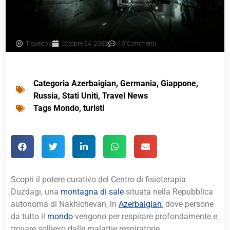
Travelcola
Ottobre 24, 2023
10 Commenti
Categoria
Azerbaigian
,
Germania
,
Giappone
,
Russia
,
Stati Uniti
,
Travel News
Tags
Mondo
,
turisti
Scopri il potere curativo del Centro di fisioterapia
Duzdagı, una
montagna
di sale
situata nella Repubblica
autonoma di Nakhichevan, in
Azerbaigian
, dove persone
da tutto il
mondo
vengono per respirare profondamente e
trovare sollievo dalle malattie respiratorie.