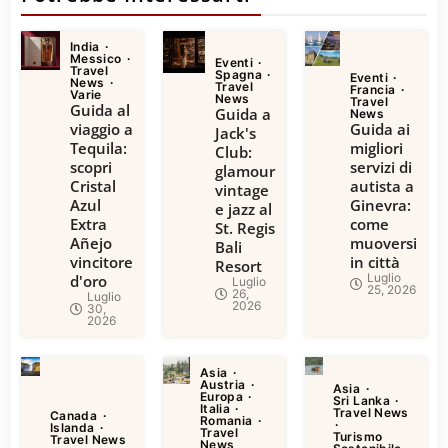
India
Messico
Eventi
Travel
Spagna
Eventi
News
Travel
Francia
Varie
News
Travel
Guida al
Guida a
News
viaggio a
Guida ai
Jack's
Tequila:
migliori
Club:
scopri
servizi di
glamour
Cristal
autista a
vintage
Azul
Ginevra:
e jazz al
Extra
come
St. Regis
Añejo
muoversi
Bali
vincitore
in città
Resort
Luglio
d'oro
Luglio
25, 2026
26,
Luglio
2026
30,
2026
Asia
Austria
Asia
Europa
Sri Lanka
Italia
Travel News
Canada
Romania
Islanda
Travel
Turismo
Travel News
News