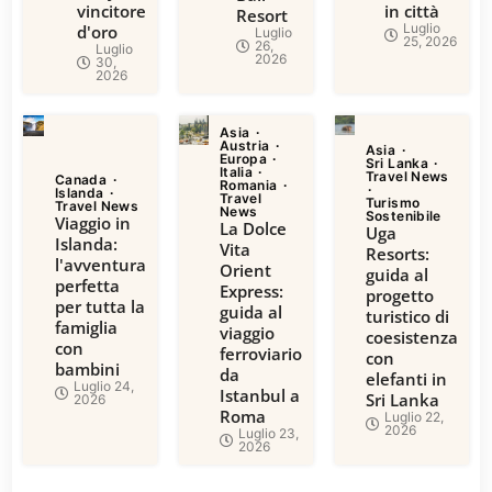
vincitore
in città
Resort
Luglio
d'oro
Luglio
25, 2026
26,
Luglio
2026
30,
2026
Asia
Austria
Asia
Europa
Sri Lanka
Italia
Travel News
Canada
Romania
Islanda
Travel
Turismo
Travel News
News
Sostenibile
Viaggio in
La Dolce
Uga
Islanda:
Vita
Resorts:
l'avventura
Orient
guida al
perfetta
Express:
progetto
per tutta la
guida al
turistico di
famiglia
viaggio
coesistenza
con
ferroviario
con
bambini
da
elefanti in
Luglio 24,
Istanbul a
Sri Lanka
2026
Roma
Luglio 22,
2026
Luglio 23,
2026