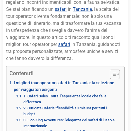
regalano incontri indimenticabili con la fauna selvatica.
Se stai pianificando un
safari
in
Tanzania
, la scelta del
tour operator diventa fondamentale: non è solo una
questione di itinerario, ma di trasformare la tua vacanza
in un'esperienza che risveglia davvero l'anima del
viaggiatore. In questo articolo ti racconto quali sono i
migliori tour operator per
safari
in Tanzania, guidandoti
tra proposte personalizzate, atmosfere uniche e servizi
che fanno davvero la differenza.
Contenuti
I migliori tour operator safari in Tanzania: la selezione
per viaggiatori esigenti
1. Safari Soles Tours: l'esperienza locale che fa la
differenza
2. Suricata Safaris: flessibilità su misura per tutti i
budget
3. Lion King Adventures: l'eleganza del safari di lusso e
internazionale