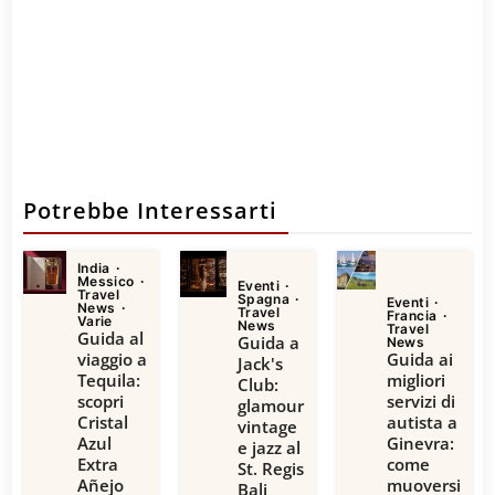
Potrebbe Interessarti
India
Messico
Eventi
Travel
Spagna
Eventi
News
Travel
Francia
Varie
News
Travel
Guida al
Guida a
News
viaggio a
Guida ai
Jack's
Tequila:
migliori
Club:
scopri
servizi di
glamour
Cristal
autista a
vintage
Azul
Ginevra:
e jazz al
Extra
come
St. Regis
Añejo
muoversi
Bali