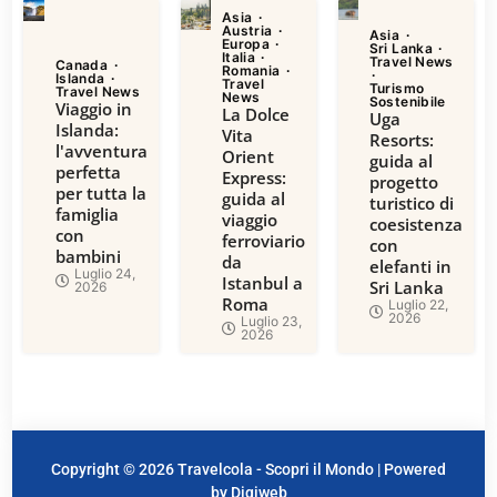
Asia
Austria
Asia
Europa
Sri Lanka
Italia
Travel News
Canada
Romania
Islanda
Travel
Turismo
Travel News
News
Sostenibile
Viaggio in
La Dolce
Uga
Islanda:
Vita
Resorts:
l'avventura
Orient
guida al
perfetta
Express:
progetto
per tutta la
guida al
turistico di
famiglia
viaggio
coesistenza
con
ferroviario
con
bambini
da
elefanti in
Luglio 24,
Istanbul a
Sri Lanka
2026
Roma
Luglio 22,
2026
Luglio 23,
2026
Copyright © 2026 Travelcola - Scopri il Mondo | Powered
by Digiweb