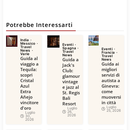
Potrebbe Interessarti
India
Messico
Eventi
Travel
Spagna
Eventi
News
Travel
Francia
Varie
News
Travel
Guida al
Guida a
News
viaggio a
Guida ai
Jack's
Tequila:
migliori
Club:
scopri
servizi di
glamour
Cristal
autista a
vintage
Azul
Ginevra:
e jazz al
Extra
come
St. Regis
Añejo
muoversi
Bali
vincitore
in città
Resort
Luglio
d'oro
Luglio
25, 2026
26,
Luglio
2026
30,
2026