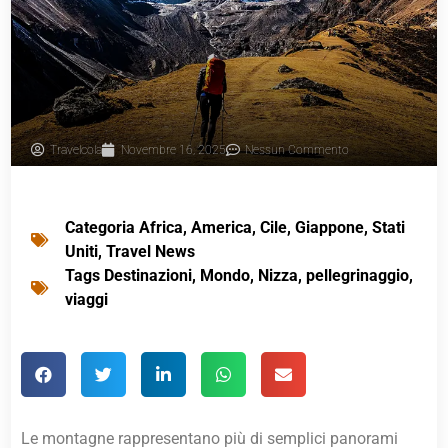
Travelcola
Novembre 16, 2025
Nessun Commento
Categoria
Africa
,
America
,
Cile
,
Giappone
,
Stati
Uniti
,
Travel News
Tags
Destinazioni
,
Mondo
,
Nizza
,
pellegrinaggio
,
viaggi
Le montagne rappresentano più di semplici panorami