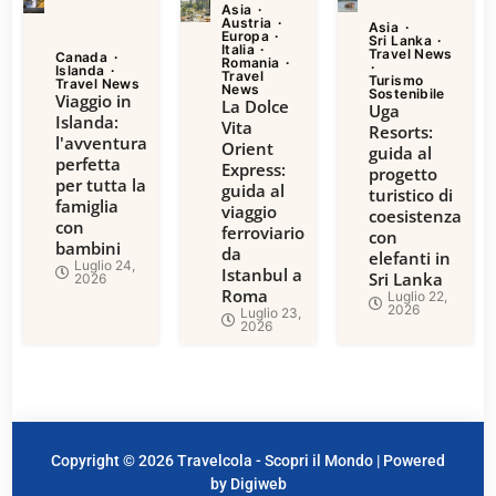
Asia
Austria
Asia
Europa
Sri Lanka
Italia
Travel News
Canada
Romania
Islanda
Travel
Turismo
Travel News
News
Sostenibile
Viaggio in
La Dolce
Uga
Islanda:
Vita
Resorts:
l'avventura
Orient
guida al
perfetta
Express:
progetto
per tutta la
guida al
turistico di
famiglia
viaggio
coesistenza
con
ferroviario
con
bambini
da
elefanti in
Luglio 24,
Istanbul a
Sri Lanka
2026
Roma
Luglio 22,
2026
Luglio 23,
2026
Copyright © 2026 Travelcola - Scopri il Mondo | Powered
by Digiweb