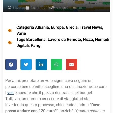
Travelcola
Giugno 3, 2026
Nessun Commento
Categoria
Albania
,
Europa
,
Grecia
,
Travel News
,
Varie
Tags
Barcellona
,
Lavoro da Remoto
,
Nizza
,
Nomadi
Digitali
,
Parigi
Per anni, prenotare un volo significava seguire un
percorso ben definito: scegliere una destinazione, cercare
i
voli
e sperare che il prezzo rientrasse nel budget.
Tuttavia, un numero crescente di viaggiatori sta
invertendo questo processo, chiedendosi prima
“Dove
posso andare con 120 euro?”
anziché
“Quanto costa un