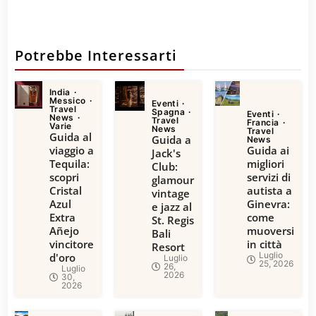
Potrebbe Interessarti
India
Messico
Eventi
Travel
Spagna
Eventi
News
Travel
Francia
Varie
News
Travel
Guida al
Guida a
News
viaggio a
Guida ai
Jack's
Tequila:
migliori
Club:
scopri
servizi di
glamour
Cristal
autista a
vintage
Azul
Ginevra:
e jazz al
Extra
come
St. Regis
Añejo
muoversi
Bali
vincitore
in città
Resort
Luglio
d'oro
Luglio
25, 2026
26,
Luglio
2026
30,
2026